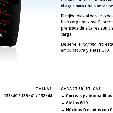
el agua para una plantació
El tejido biaxial de vidrio 
bajo carga máxima. El preci
prensada de alta resistenc
carga.
De serie, el
Rafinha
Pro está
empuñadura y aletas G10.
TALLAS
CARACTERÍSTICAS
133×40 / 135×41 / 138×44
→ Correas y almohadillas
→ Aletas G10
→ Núcleos fresados con 