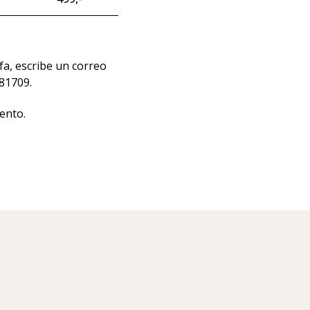
fa, escribe un correo
81709.
ento.
p