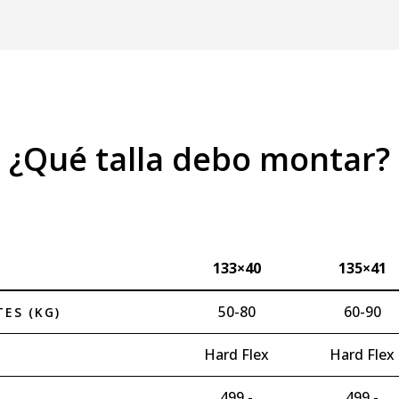
¿Qué talla debo montar?
133×40
135×41
50-80
60-90
TES (KG)
Hard Flex
Hard Flex
499,-
499,-