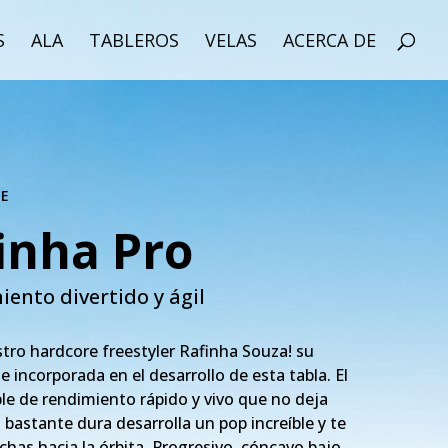
S
ALA
TABLEROS
VELAS
ACERCA DE
LE
inha Pro
ento divertido y ágil
stro hardcore freestyler Rafinha Souza! su
incorporada en el desarrollo de esta tabla. El
le de rendimiento rápido y vivo que no deja
 bastante dura desarrolla un pop increíble y te
chas hacia la órbita. Progresivo, cóncavo bajo