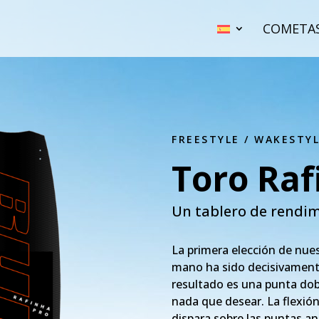
COMETA
FREESTYLE / WAKESTY
Toro Raf
Un tablero de rendimi
La primera elección de nue
mano ha sido decisivamente 
resultado es una punta dob
nada que desear. La flexión
dispara sobre las puntas an