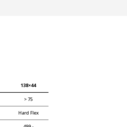
138×44
> 75
Hard Flex
499,-